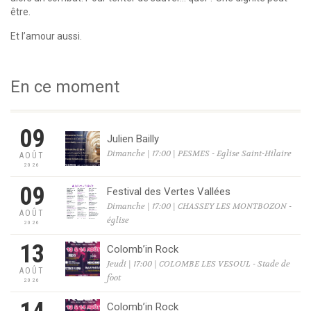
être.
Et l’amour aussi.
En ce moment
09
Julien Bailly
Dimanche | 17:00 | PESMES - Eglise Saint-Hilaire
AOÛT
2026
09
Festival des Vertes Vallées
Dimanche | 17:00 | CHASSEY LES MONTBOZON -
AOÛT
église
2026
13
Colomb’in Rock
Jeudi | 17:00 | COLOMBE LES VESOUL - Stade de
AOÛT
foot
2026
Colomb’in Rock