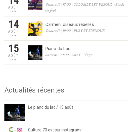
14
Vendredi | 17:00 | COLOMBE LES VESOUL - Stade
AOÛT
de foot
2026
14
Carmen, oiseaux rebelles
Vendredi | 19:00 | PUSY ET EPENOUX
AOÛT
2026
15
Piano du Lac
Samedi | 10:00 | GRAY - Plage
AOÛT
2026
Actualités récentes
Le piano du lac / 15 août
Culture 70 est sur Instagram !