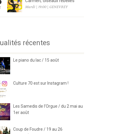
8
Carmen, oiseaux rebelles
Mardi | 19:00 | GENEVREY
T
6
ualités récentes
Le piano du lac / 15 août
Culture 70 est sur Instagram !
Les Samedis de l’Orgue / du 2 mai au
1er août
Coup de Foudre / 19 au 26