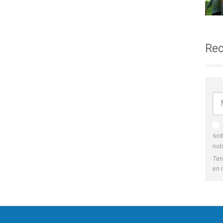
Rec
soi
not
Ten
en 