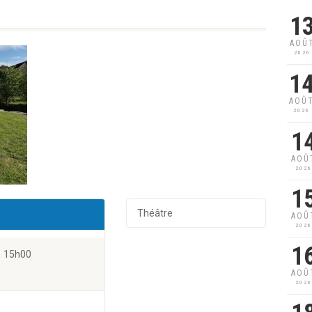
1
AOÛ
2026
1
AOÛ
2026
1
AOÛ
202
1
Théâtre
AOÛ
202
1
15h00
AOÛ
202