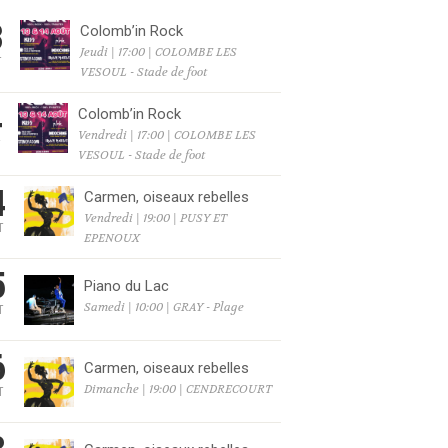
3
Colomb’in Rock
Jeudi | 17:00 | COLOMBE LES
T
VESOUL - Stade de foot
4
Colomb’in Rock
Vendredi | 17:00 | COLOMBE LES
T
VESOUL - Stade de foot
4
Carmen, oiseaux rebelles
Vendredi | 19:00 | PUSY ET
T
EPENOUX
6
5
Piano du Lac
Samedi | 10:00 | GRAY - Plage
T
6
6
Carmen, oiseaux rebelles
Dimanche | 19:00 | CENDRECOURT
T
6