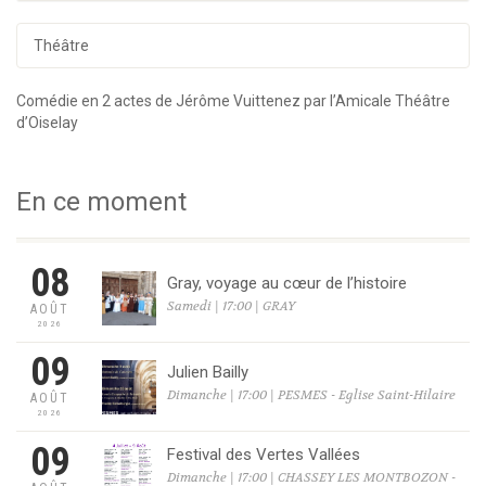
Théâtre
Comédie en 2 actes de Jérôme Vuittenez par l’Amicale Théâtre
d’Oiselay
En ce moment
08
Gray, voyage au cœur de l’histoire
Samedi | 17:00 | GRAY
AOÛT
2026
09
Julien Bailly
Dimanche | 17:00 | PESMES - Eglise Saint-Hilaire
AOÛT
2026
09
Festival des Vertes Vallées
Dimanche | 17:00 | CHASSEY LES MONTBOZON -