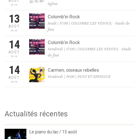
AOÛT
église
2026
13
Colomb’in Rock
Jeudi | 17:00 | COLOMBE LES VESOUL - Stade de
AOÛT
foot
2026
14
Colomb’in Rock
Vendredi | 17:00 | COLOMBE LES VESOUL - Stade
AOÛT
de foot
2026
14
Carmen, oiseaux rebelles
Vendredi | 19:00 | PUSY ET EPENOUX
AOÛT
2026
Actualités récentes
Le piano du lac / 15 août