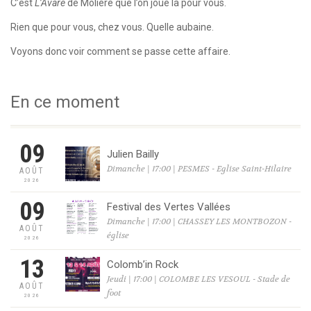
C’est
L’Avare
de Molière que l’on joue là pour vous.
Rien que pour vous, chez vous. Quelle aubaine.
Voyons donc voir comment se passe cette affaire.
En ce moment
09
Julien Bailly
Dimanche | 17:00 | PESMES - Eglise Saint-Hilaire
AOÛT
2026
09
Festival des Vertes Vallées
Dimanche | 17:00 | CHASSEY LES MONTBOZON -
AOÛT
église
2026
13
Colomb’in Rock
Jeudi | 17:00 | COLOMBE LES VESOUL - Stade de
AOÛT
foot
2026