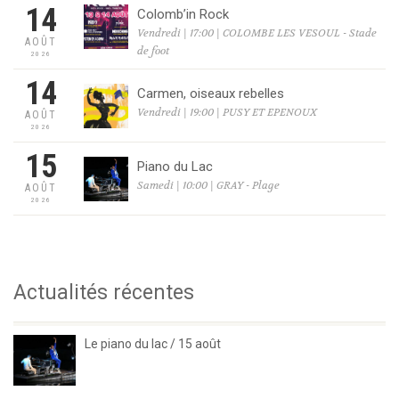
14
Colomb’in Rock
Vendredi | 17:00 | COLOMBE LES VESOUL - Stade
AOÛT
de foot
2026
14
Carmen, oiseaux rebelles
Vendredi | 19:00 | PUSY ET EPENOUX
AOÛT
2026
15
Piano du Lac
Samedi | 10:00 | GRAY - Plage
AOÛT
2026
Actualités récentes
Le piano du lac / 15 août