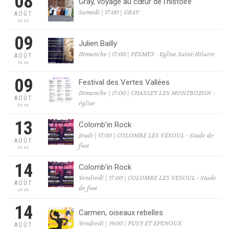
08
Gray, voyage au cœur de l’histoire
Samedi | 17:00 | GRAY
AOÛT
2026
09
Julien Bailly
Dimanche | 17:00 | PESMES - Eglise Saint-Hilaire
AOÛT
2026
09
Festival des Vertes Vallées
Dimanche | 17:00 | CHASSEY LES MONTBOZON -
AOÛT
église
2026
13
Colomb’in Rock
Jeudi | 17:00 | COLOMBE LES VESOUL - Stade de
AOÛT
foot
2026
14
Colomb’in Rock
Vendredi | 17:00 | COLOMBE LES VESOUL - Stade
AOÛT
de foot
2026
14
Carmen, oiseaux rebelles
Vendredi | 19:00 | PUSY ET EPENOUX
AOÛT