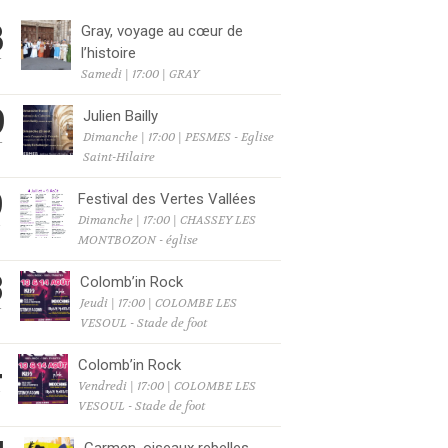
8
Gray, voyage au cœur de
l’histoire
T
Samedi | 17:00 | GRAY
9
Julien Bailly
Dimanche | 17:00 | PESMES - Eglise
T
Saint-Hilaire
9
Festival des Vertes Vallées
Dimanche | 17:00 | CHASSEY LES
T
MONTBOZON - église
3
Colomb’in Rock
Jeudi | 17:00 | COLOMBE LES
T
VESOUL - Stade de foot
4
Colomb’in Rock
Vendredi | 17:00 | COLOMBE LES
T
VESOUL - Stade de foot