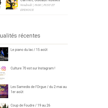
4
Carmen, oiseaux rebelles
Vendredi | 19:00 | PUSY ET
T
EPENOUX
6
ualités récentes
Le piano du lac / 15 août
Culture 70 est sur Instagram !
Les Samedis de l’Orgue / du 2 mai au
1er août
Coup de Foudre / 19 au 26