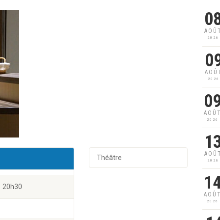
0
AOÛ
2026
0
AOÛ
2026
0
AOÛ
2026
1
AOÛ
Théâtre
2026
1
20h30
AOÛ
2026