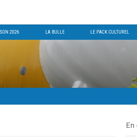
ISON 2026
LA BULLE
LE PACK CULTUREL
gée au bénéfice des haut-saônois depuis 1983.
En