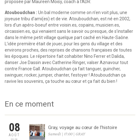
proposée par Maureen Moisy, coach à l’ADR.
Atouboudchan :
Un bal moderne comme on n’en voit plus, une
joyeuse tribu d’ami(es) et de vie. Atouboudchan, est né en 2002,
lors d’un apéro-boeuf entre voisin.es, copains, musicien.es,
circassien.es, qui venaient sans le savoir ou presque, de s’installer
dans le même petit village quelque part caché en Haute-Saône.
L’idée première était de jouer, pour les gens du village et des
environs proches, des reprises de chansons françaises de toutes
les époques. Le répertoire fait cohabiter Nino Ferrer et Dalida,
danser Joe Dassin avec Catherine Ringer, valser Aznavour tout
contre France Gall. Atouboudchan ça fait tanguer, guincher,
swinguer, rocker, jumper, chanter, festoyer ! Atouboudchan ça
ravive les souvenirs, ça touche au cœur et ça fait du bien !
En ce moment
08
Gray, voyage au cœur de l’histoire
Samedi | 17:00 | GRAY
AOÛT
2026