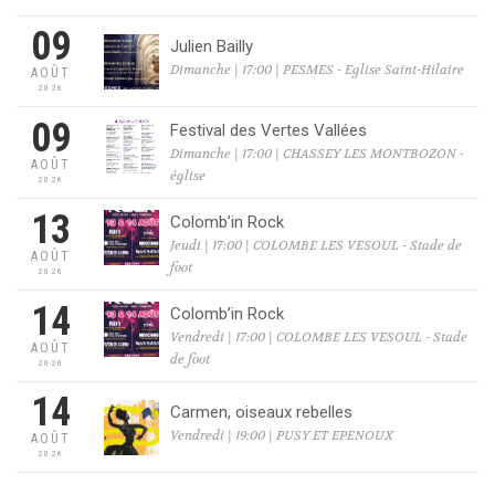
09
Julien Bailly
Dimanche | 17:00 | PESMES - Eglise Saint-Hilaire
AOÛT
2026
09
Festival des Vertes Vallées
Dimanche | 17:00 | CHASSEY LES MONTBOZON -
AOÛT
église
2026
13
Colomb’in Rock
Jeudi | 17:00 | COLOMBE LES VESOUL - Stade de
AOÛT
foot
2026
14
Colomb’in Rock
Vendredi | 17:00 | COLOMBE LES VESOUL - Stade
AOÛT
de foot
2026
14
Carmen, oiseaux rebelles
Vendredi | 19:00 | PUSY ET EPENOUX
AOÛT
2026