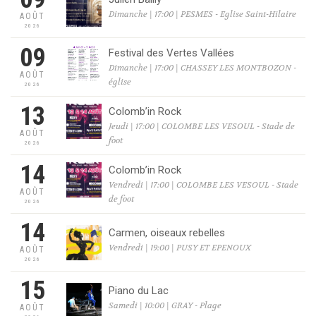
Dimanche | 17:00 | PESMES - Eglise Saint-Hilaire
AOÛT
2026
09
Festival des Vertes Vallées
Dimanche | 17:00 | CHASSEY LES MONTBOZON -
AOÛT
église
2026
13
Colomb’in Rock
Jeudi | 17:00 | COLOMBE LES VESOUL - Stade de
AOÛT
foot
2026
14
Colomb’in Rock
Vendredi | 17:00 | COLOMBE LES VESOUL - Stade
AOÛT
de foot
2026
14
Carmen, oiseaux rebelles
Vendredi | 19:00 | PUSY ET EPENOUX
AOÛT
2026
15
Piano du Lac
Samedi | 10:00 | GRAY - Plage
AOÛT