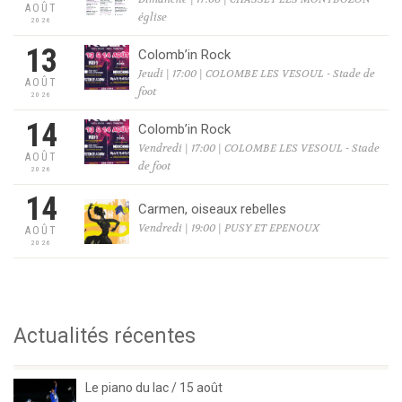
AOÛT
église
2026
13
Colomb’in Rock
Jeudi | 17:00 | COLOMBE LES VESOUL - Stade de
AOÛT
foot
2026
14
Colomb’in Rock
Vendredi | 17:00 | COLOMBE LES VESOUL - Stade
AOÛT
de foot
2026
14
Carmen, oiseaux rebelles
Vendredi | 19:00 | PUSY ET EPENOUX
AOÛT
2026
Actualités récentes
Le piano du lac / 15 août