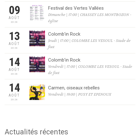
09
Festival des Vertes Vallées
Dimanche | 17:00 | CHASSEY LES MONTBOZON -
AOÛT
église
2026
13
Colomb’in Rock
Jeudi | 17:00 | COLOMBE LES VESOUL - Stade de
AOÛT
foot
2026
14
Colomb’in Rock
Vendredi | 17:00 | COLOMBE LES VESOUL - Stade
AOÛT
de foot
2026
14
Carmen, oiseaux rebelles
Vendredi | 19:00 | PUSY ET EPENOUX
AOÛT
2026
Actualités récentes