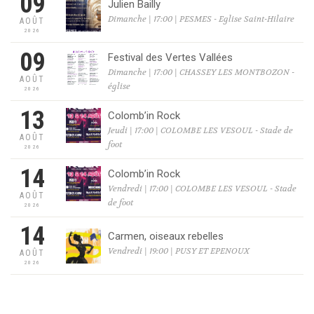
09
Julien Bailly
Dimanche | 17:00 | PESMES - Eglise Saint-Hilaire
AOÛT
2026
09
Festival des Vertes Vallées
Dimanche | 17:00 | CHASSEY LES MONTBOZON -
AOÛT
église
2026
13
Colomb’in Rock
Jeudi | 17:00 | COLOMBE LES VESOUL - Stade de
AOÛT
foot
2026
14
Colomb’in Rock
Vendredi | 17:00 | COLOMBE LES VESOUL - Stade
AOÛT
de foot
2026
14
Carmen, oiseaux rebelles
Vendredi | 19:00 | PUSY ET EPENOUX
AOÛT
2026