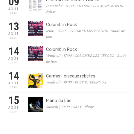
09
Dimanche | 17:00 | CHASSEY LES MONTBOZON -
AOÛT
église
2026
13
Colomb’in Rock
Jeudi | 17:00 | COLOMBE LES VESOUL - Stade de
AOÛT
foot
2026
14
Colomb’in Rock
Vendredi | 17:00 | COLOMBE LES VESOUL - Stade
AOÛT
de foot
2026
14
Carmen, oiseaux rebelles
Vendredi | 19:00 | PUSY ET EPENOUX
AOÛT
2026
15
Piano du Lac
Samedi | 10:00 | GRAY - Plage
AOÛT
2026