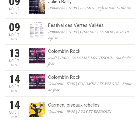
09
Julien Bailly
Dimanche | 17:00 | PESMES - Eglise Saint-Hilaire
AOÛT
2026
09
Festival des Vertes Vallées
Dimanche | 17:00 | CHASSEY LES MONTBOZON -
AOÛT
église
2026
13
Colomb’in Rock
Jeudi | 17:00 | COLOMBE LES VESOUL - Stade de
AOÛT
foot
2026
14
Colomb’in Rock
Vendredi | 17:00 | COLOMBE LES VESOUL - Stade
AOÛT
de foot
2026
14
Carmen, oiseaux rebelles
Vendredi | 19:00 | PUSY ET EPENOUX
AOÛT
2026