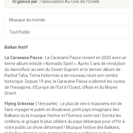
Organisé par :
l'association Au Coin de l'Oreille
Musique du monde
Tout Public
Balkan festif
La Caravane Passe :
La Caravane Passe revient en 2020 avec un
6ème album intitulé « Nomadic Spirit ». Après 5 ans de révolution
du dancefloor au sein du Soviet Suprem et le dernier album de
Rachid Taha, Toma Feterman a de nouveau réuni son combo
historique. Depuis 19 ans, la Caravane Passe a sillonné les routes
de l’hexagone, d’Europe de l’Est à l’Ouest, d’Asie et du Moyen
Orient.
Flying Orkestar
(1ère partie)
: Le plus de ces 6 musiciens est de
faire voyager le public en Boukravie, petit pays imaginaire des
Balkans où la musique festive et l’humour sont rois ! Sortez les
cotillons, le groupe le plus célèbre du pays débarque pour offrir à
votre public un show détonnant ! Musique festive des Balkans,