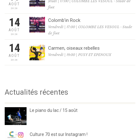
Jeudi | 17:00 | COLOMBE LES VESOUL - Stade de
AOÛT
foot
2026
14
Colomb’in Rock
Vendredi | 17:00 | COLOMBE LES VESOUL - Stade
AOÛT
de foot
2026
14
Carmen, oiseaux rebelles
Vendredi | 19:00 | PUSY ET EPENOUX
AOÛT
2026
Actualités récentes
Le piano du lac / 15 août
Culture 70 est sur Instagram !