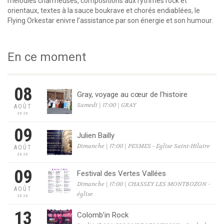
mélodies charmeuses, compositions aux rythmes rock et
orientaux, textes à la sauce boukrave et chorés endiablées, le
Flying Orkestar enivre l’assistance par son énergie et son humour.
En ce moment
08
Gray, voyage au cœur de l’histoire
Samedi | 17:00 | GRAY
AOÛT
2026
09
Julien Bailly
Dimanche | 17:00 | PESMES - Eglise Saint-Hilaire
AOÛT
2026
09
Festival des Vertes Vallées
Dimanche | 17:00 | CHASSEY LES MONTBOZON -
AOÛT
église
2026
13
Colomb’in Rock