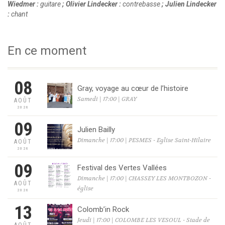
Wiedmer :
guitare
; Olivier Lindecker :
contrebasse
; Julien Lindecker
:
chant
En ce moment
08
Gray, voyage au cœur de l’histoire
Samedi | 17:00 | GRAY
AOÛT
2026
09
Julien Bailly
Dimanche | 17:00 | PESMES - Eglise Saint-Hilaire
AOÛT
2026
09
Festival des Vertes Vallées
Dimanche | 17:00 | CHASSEY LES MONTBOZON -
AOÛT
église
2026
13
Colomb’in Rock
Jeudi | 17:00 | COLOMBE LES VESOUL - Stade de
AOÛT