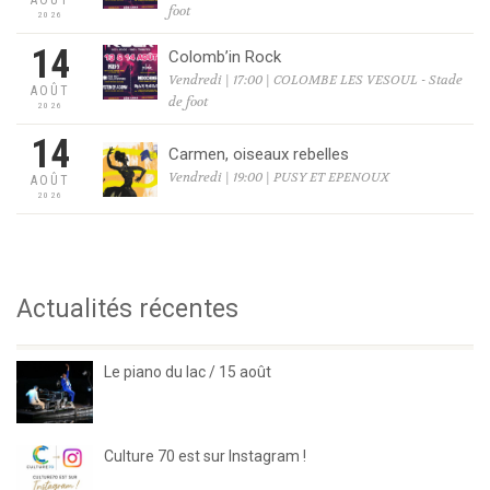
foot
2026
14
Colomb’in Rock
Vendredi | 17:00 | COLOMBE LES VESOUL - Stade
AOÛT
de foot
2026
14
Carmen, oiseaux rebelles
Vendredi | 19:00 | PUSY ET EPENOUX
AOÛT
2026
Actualités récentes
Le piano du lac / 15 août
Culture 70 est sur Instagram !