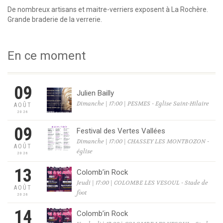
De nombreux artisans et maitre-verriers exposent à La Rochère.
Grande braderie de la verrerie.
En ce moment
09
Julien Bailly
Dimanche | 17:00 | PESMES - Eglise Saint-Hilaire
AOÛT
2026
09
Festival des Vertes Vallées
Dimanche | 17:00 | CHASSEY LES MONTBOZON -
AOÛT
église
2026
13
Colomb’in Rock
Jeudi | 17:00 | COLOMBE LES VESOUL - Stade de
AOÛT
foot
2026
14
Colomb’in Rock