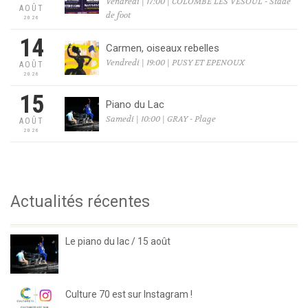
Vendredi | 17:00 | COLOMBE LES VESOUL - Stade
AOÛT
de foot
2026
14
Carmen, oiseaux rebelles
Vendredi | 19:00 | PUSY ET EPENOUX
AOÛT
2026
15
Piano du Lac
Samedi | 10:00 | GRAY - Plage
AOÛT
2026
Actualités récentes
Le piano du lac / 15 août
Culture 70 est sur Instagram !