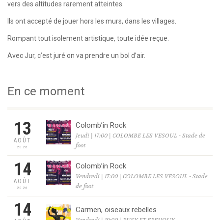
vers des altitudes rarement atteintes.
Ils ont accepté de jouer hors les murs, dans les villages.
Rompant tout isolement artistique, toute idée reçue.
Avec Jur, c’est juré on va prendre un bol d’air.
En ce moment
13
Colomb’in Rock
Jeudi | 17:00 | COLOMBE LES VESOUL - Stade de
AOÛT
foot
2026
14
Colomb’in Rock
Vendredi | 17:00 | COLOMBE LES VESOUL - Stade
AOÛT
de foot
2026
14
Carmen, oiseaux rebelles
Vendredi | 19:00 | PUSY ET EPENOUX