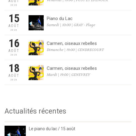
AOÛT
2026
15
Piano du Lac
Samedi | 10:00 | GRAY - Plage
AOÛT
2026
16
Carmen, oiseaux rebelles
Dimanche | 19:00 | CENDRECOURT
AOÛT
2026
18
Carmen, oiseaux rebelles
Mardi | 19:00 | GENEVREY
AOÛT
2026
Actualités récentes
Le piano du lac / 15 août