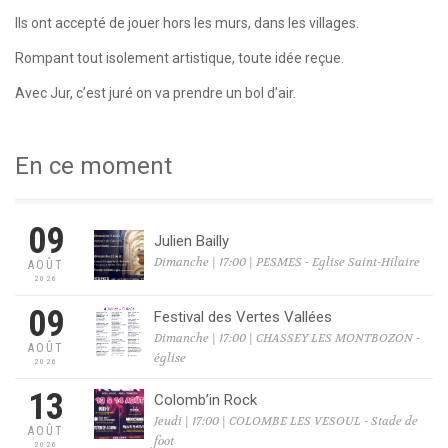
Ils ont accepté de jouer hors les murs, dans les villages.
Rompant tout isolement artistique, toute idée reçue.
Avec Jur, c’est juré on va prendre un bol d’air.
En ce moment
09
Julien Bailly
Dimanche | 17:00 | PESMES - Eglise Saint-Hilaire
AOÛT
2026
09
Festival des Vertes Vallées
Dimanche | 17:00 | CHASSEY LES MONTBOZON -
AOÛT
église
2026
13
Colomb’in Rock
Jeudi | 17:00 | COLOMBE LES VESOUL - Stade de
AOÛT
foot
2026