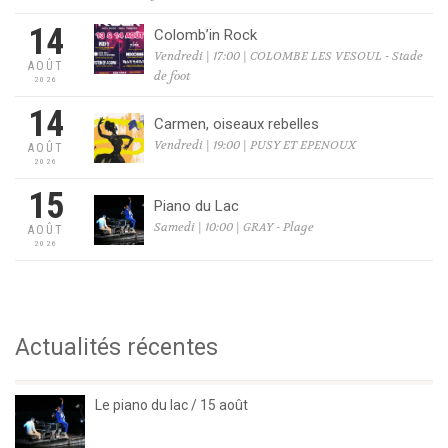
14
Colomb’in Rock
Vendredi | 17:00 | COLOMBE LES VESOUL - Stade
AOÛT
de foot
2026
14
Carmen, oiseaux rebelles
Vendredi | 19:00 | PUSY ET EPENOUX
AOÛT
2026
15
Piano du Lac
Samedi | 10:00 | GRAY - Plage
AOÛT
2026
Actualités récentes
Le piano du lac / 15 août