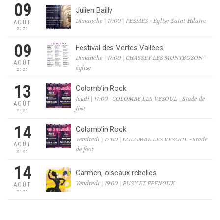
09
Julien Bailly
Dimanche | 17:00 | PESMES - Eglise Saint-Hilaire
AOÛT
2026
09
Festival des Vertes Vallées
Dimanche | 17:00 | CHASSEY LES MONTBOZON -
AOÛT
église
2026
13
Colomb’in Rock
Jeudi | 17:00 | COLOMBE LES VESOUL - Stade de
AOÛT
foot
2026
14
Colomb’in Rock
Vendredi | 17:00 | COLOMBE LES VESOUL - Stade
AOÛT
de foot
2026
14
Carmen, oiseaux rebelles
Vendredi | 19:00 | PUSY ET EPENOUX
AOÛT
2026