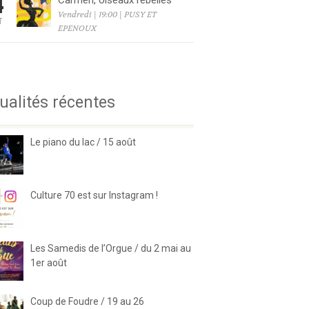
4
Carmen, oiseaux rebelles
Vendredi | 19:00 | PUSY ET
T
EPENOUX
6
ualités récentes
Le piano du lac / 15 août
Culture 70 est sur Instagram !
Les Samedis de l’Orgue / du 2 mai au
1er août
Coup de Foudre / 19 au 26