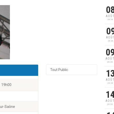
0
AOÛ
2026
0
AOÛ
2026
0
AOÛ
2026
Tout Public
1
AOÛ
2026
19h00
1
AOÛ
2026
sur-Saône