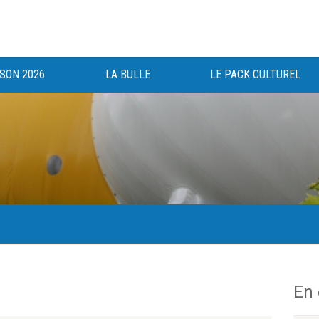
ISON 2026
LA BULLE
LE PACK CULTUREL
gée au bénéfice des haut-saônois depuis 1983.
En