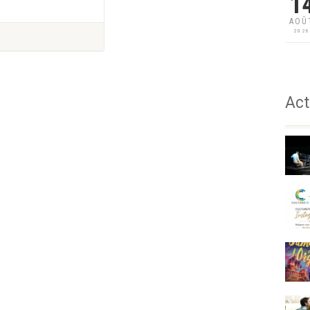
1
AOÛ
202
Act