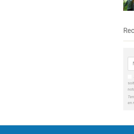
Rec
soi
not
Ten
en 