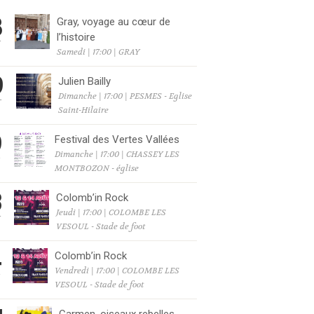
8
Gray, voyage au cœur de
l’histoire
T
Samedi | 17:00 | GRAY
9
Julien Bailly
Dimanche | 17:00 | PESMES - Eglise
T
Saint-Hilaire
9
Festival des Vertes Vallées
Dimanche | 17:00 | CHASSEY LES
T
MONTBOZON - église
3
Colomb’in Rock
Jeudi | 17:00 | COLOMBE LES
T
VESOUL - Stade de foot
4
Colomb’in Rock
Vendredi | 17:00 | COLOMBE LES
T
VESOUL - Stade de foot