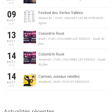
2026
09
Festival des Vertes Vallées
Dimanche | 17:00 | CHASSEY LES MONTBOZON -
AOÛT
église
2026
13
Colomb’in Rock
Jeudi | 17:00 | COLOMBE LES VESOUL - Stade de
AOÛT
foot
2026
14
Colomb’in Rock
Vendredi | 17:00 | COLOMBE LES VESOUL - Stade
AOÛT
de foot
2026
14
Carmen, oiseaux rebelles
Vendredi | 19:00 | PUSY ET EPENOUX
AOÛT
2026
Actualités récentes