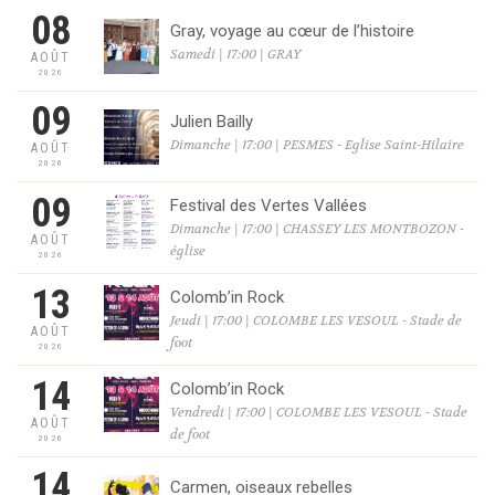
08
Gray, voyage au cœur de l’histoire
Samedi | 17:00 | GRAY
AOÛT
2026
09
Julien Bailly
Dimanche | 17:00 | PESMES - Eglise Saint-Hilaire
AOÛT
2026
09
Festival des Vertes Vallées
Dimanche | 17:00 | CHASSEY LES MONTBOZON -
AOÛT
église
2026
13
Colomb’in Rock
Jeudi | 17:00 | COLOMBE LES VESOUL - Stade de
AOÛT
foot
2026
14
Colomb’in Rock
Vendredi | 17:00 | COLOMBE LES VESOUL - Stade
AOÛT
de foot
2026
14
Carmen, oiseaux rebelles