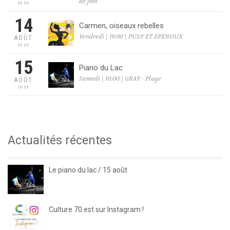
de foot
2026
14
Carmen, oiseaux rebelles
Vendredi | 19:00 | PUSY ET EPENOUX
AOÛT
2026
15
Piano du Lac
Samedi | 10:00 | GRAY - Plage
AOÛT
2026
Actualités récentes
Le piano du lac / 15 août
Culture 70 est sur Instagram !