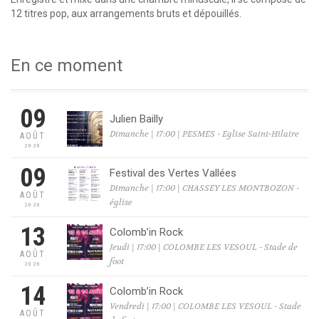
12 titres pop, aux arrangements bruts et dépouillés.
En ce moment
09
Julien Bailly
Dimanche | 17:00 | PESMES - Eglise Saint-Hilaire
AOÛT
2026
09
Festival des Vertes Vallées
Dimanche | 17:00 | CHASSEY LES MONTBOZON -
AOÛT
église
2026
13
Colomb’in Rock
Jeudi | 17:00 | COLOMBE LES VESOUL - Stade de
AOÛT
foot
2026
14
Colomb’in Rock
Vendredi | 17:00 | COLOMBE LES VESOUL - Stade
AOÛT