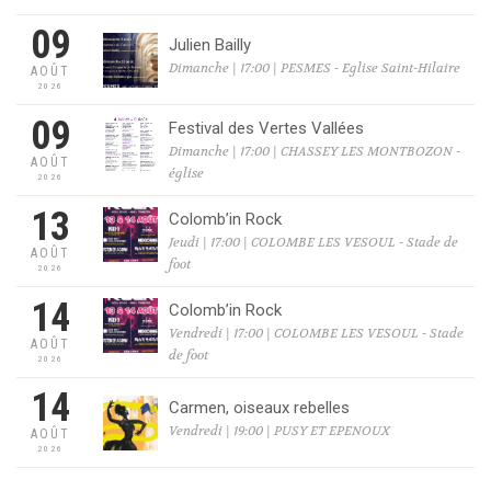
09
Julien Bailly
Dimanche | 17:00 | PESMES - Eglise Saint-Hilaire
AOÛT
2026
09
Festival des Vertes Vallées
Dimanche | 17:00 | CHASSEY LES MONTBOZON -
AOÛT
église
2026
13
Colomb’in Rock
Jeudi | 17:00 | COLOMBE LES VESOUL - Stade de
AOÛT
foot
2026
14
Colomb’in Rock
Vendredi | 17:00 | COLOMBE LES VESOUL - Stade
AOÛT
de foot
2026
14
Carmen, oiseaux rebelles
Vendredi | 19:00 | PUSY ET EPENOUX
AOÛT
2026