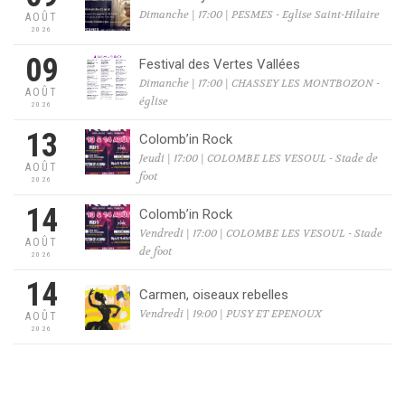
Dimanche | 17:00 | PESMES - Eglise Saint-Hilaire
AOÛT
2026
09
Festival des Vertes Vallées
Dimanche | 17:00 | CHASSEY LES MONTBOZON -
AOÛT
église
2026
13
Colomb’in Rock
Jeudi | 17:00 | COLOMBE LES VESOUL - Stade de
AOÛT
foot
2026
14
Colomb’in Rock
Vendredi | 17:00 | COLOMBE LES VESOUL - Stade
AOÛT
de foot
2026
14
Carmen, oiseaux rebelles
Vendredi | 19:00 | PUSY ET EPENOUX
AOÛT
2026