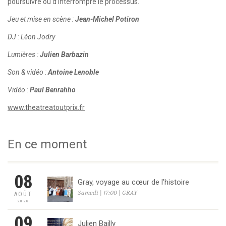
poursuivre ou d’interrompre le processus.
Jeu et mise en scène :
Jean-Michel Potiron
DJ :
Léon Jodry
Lumières :
Julien Barbazin
Son & vidéo :
Antoine Lenoble
Vidéo :
Paul Benrahho
www.theatreatoutprix.fr
En ce moment
08
Gray, voyage au cœur de l’histoire
Samedi | 17:00 | GRAY
AOÛT
2026
09
Julien Bailly