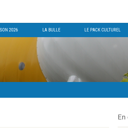
ISON 2026
LA BULLE
LE PACK CULTUREL
gée au bénéfice des haut-saônois depuis 1983.
En