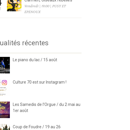
4
Carmen, oiseaux rebelles
Vendredi | 19:00 | PUSY ET
T
EPENOUX
6
ualités récentes
Le piano du lac / 15 août
Culture 70 est sur Instagram !
Les Samedis de l’Orgue / du 2 mai au
1er août
Coup de Foudre / 19 au 26