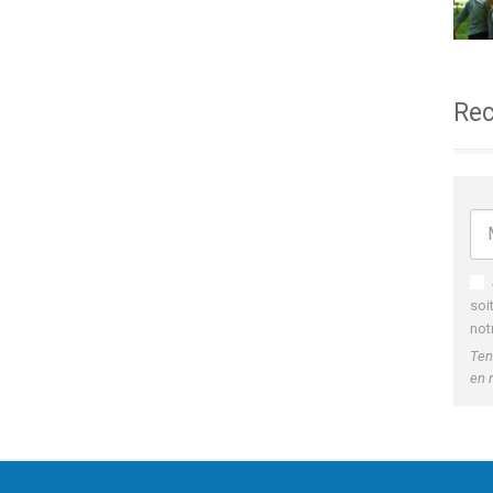
Rec
soi
not
Ten
en 