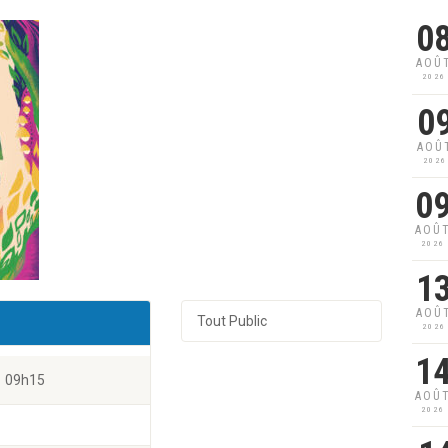
0
AOÛ
2026
0
AOÛ
2026
0
AOÛ
2026
1
AOÛ
Tout Public
2026
1
09h15
AOÛ
2026