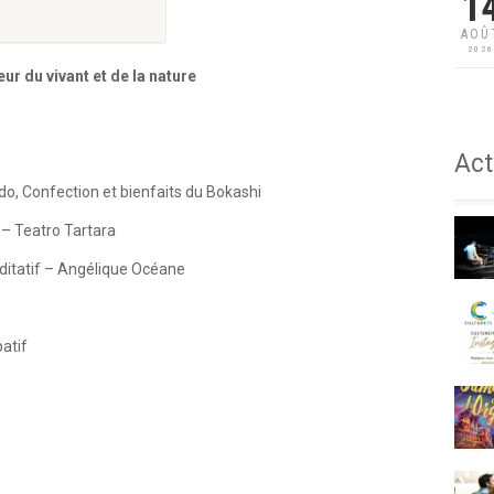
1
AOÛ
202
ur du vivant et de la nature
Act
do, Confection et bienfaits du Bokashi
 – Teatro Tartara
éditatif – Angélique Océane
atif