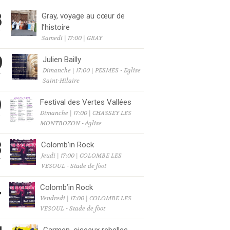
8
Gray, voyage au cœur de
l’histoire
T
Samedi | 17:00 | GRAY
9
Julien Bailly
Dimanche | 17:00 | PESMES - Eglise
T
Saint-Hilaire
9
Festival des Vertes Vallées
Dimanche | 17:00 | CHASSEY LES
T
MONTBOZON - église
3
Colomb’in Rock
Jeudi | 17:00 | COLOMBE LES
T
VESOUL - Stade de foot
4
Colomb’in Rock
Vendredi | 17:00 | COLOMBE LES
T
VESOUL - Stade de foot