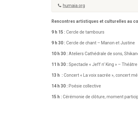
humaia.org
Rencontres artistiques et culturelles au cœ
9 h 15 :
Cercle de tambours
9 h 30 :
Cercle de chant – Manon et Justine
10 h 30 :
Ateliers Cathédrale de sons, Shikan
11 h 30 :
Spectacle « Jeff n’ King » – Théâtre
13 h :
Concert « La voix sacrée », concert m
14 h 30 :
Poésie collective
15 h :
Cérémonie de clôture, moment particip