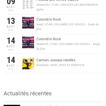
09
Dimanche | 17:00 | CHASSEY LES MONTBOZON -
AOÛT
église
2026
13
Colomb’in Rock
Jeudi | 17:00 | COLOMBE LES VESOUL - Stade de
AOÛT
foot
2026
14
Colomb’in Rock
Vendredi | 17:00 | COLOMBE LES VESOUL - Stade
AOÛT
de foot
2026
14
Carmen, oiseaux rebelles
Vendredi | 19:00 | PUSY ET EPENOUX
AOÛT
2026
Actualités récentes