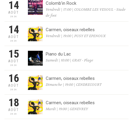
14
Colomb’in Rock
Vendredi | 17:00 | COLOMBE LES VESOUL - Stade
AOÛT
de foot
2026
14
Carmen, oiseaux rebelles
Vendredi | 19:00 | PUSY ET EPENOUX
AOÛT
2026
15
Piano du Lac
Samedi | 10:00 | GRAY - Plage
AOÛT
2026
16
Carmen, oiseaux rebelles
Dimanche | 19:00 | CENDRECOURT
AOÛT
2026
18
Carmen, oiseaux rebelles
Mardi | 19:00 | GENEVREY
AOÛT
2026