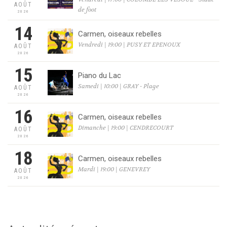
AOÛT
de foot
2026
14
Carmen, oiseaux rebelles
Vendredi | 19:00 | PUSY ET EPENOUX
AOÛT
2026
15
Piano du Lac
Samedi | 10:00 | GRAY - Plage
AOÛT
2026
16
Carmen, oiseaux rebelles
Dimanche | 19:00 | CENDRECOURT
AOÛT
2026
18
Carmen, oiseaux rebelles
Mardi | 19:00 | GENEVREY
AOÛT
2026