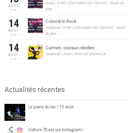
Jeudi | 17:00 | COLOMBE LES VESOUL - Stade de
AOÛT
foot
2026
14
Colomb’in Rock
Vendredi | 17:00 | COLOMBE LES VESOUL - Stade
AOÛT
de foot
2026
14
Carmen, oiseaux rebelles
Vendredi | 19:00 | PUSY ET EPENOUX
AOÛT
2026
Actualités récentes
Le piano du lac / 15 août
Culture 70 est sur Instagram !