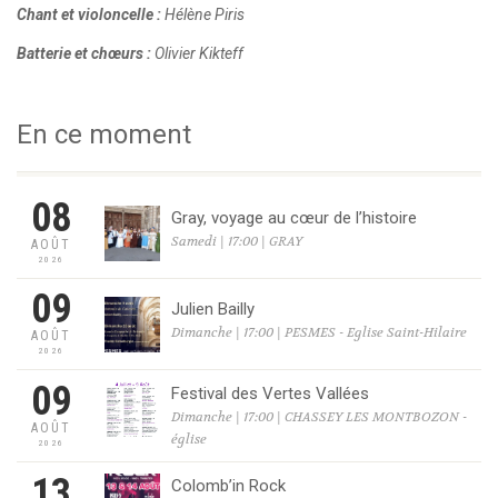
Chant et violoncelle :
Hélène Piris
Batterie et chœurs :
Olivier Kikteff
En ce moment
08
Gray, voyage au cœur de l’histoire
Samedi | 17:00 | GRAY
AOÛT
2026
09
Julien Bailly
Dimanche | 17:00 | PESMES - Eglise Saint-Hilaire
AOÛT
2026
09
Festival des Vertes Vallées
Dimanche | 17:00 | CHASSEY LES MONTBOZON -
AOÛT
église
2026
13
Colomb’in Rock