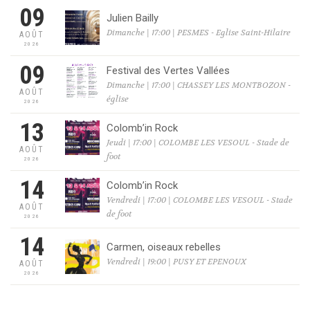
09
Julien Bailly
Dimanche | 17:00 | PESMES - Eglise Saint-Hilaire
AOÛT
2026
09
Festival des Vertes Vallées
Dimanche | 17:00 | CHASSEY LES MONTBOZON -
AOÛT
église
2026
13
Colomb’in Rock
Jeudi | 17:00 | COLOMBE LES VESOUL - Stade de
AOÛT
foot
2026
14
Colomb’in Rock
Vendredi | 17:00 | COLOMBE LES VESOUL - Stade
AOÛT
de foot
2026
14
Carmen, oiseaux rebelles
Vendredi | 19:00 | PUSY ET EPENOUX
AOÛT
2026