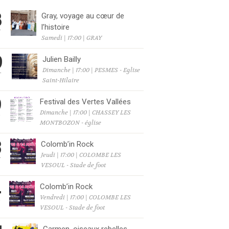
8
Gray, voyage au cœur de
l’histoire
T
Samedi | 17:00 | GRAY
9
Julien Bailly
Dimanche | 17:00 | PESMES - Eglise
T
Saint-Hilaire
9
Festival des Vertes Vallées
Dimanche | 17:00 | CHASSEY LES
T
MONTBOZON - église
3
Colomb’in Rock
Jeudi | 17:00 | COLOMBE LES
T
VESOUL - Stade de foot
4
Colomb’in Rock
Vendredi | 17:00 | COLOMBE LES
T
VESOUL - Stade de foot