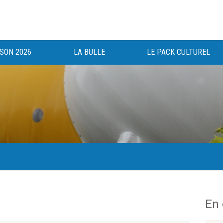
ISON 2026
LA BULLE
LE PACK CULTUREL
gée au bénéfice des haut-saônois depuis 1983.
En