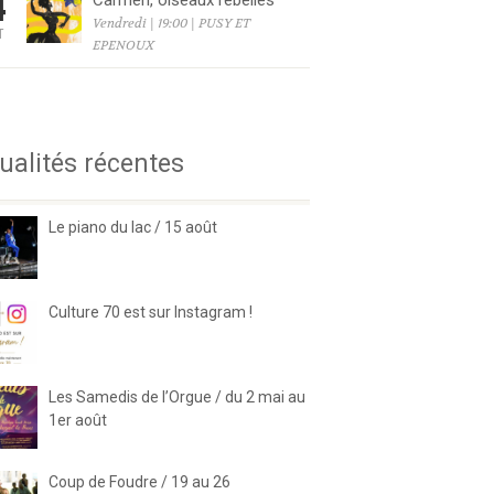
4
Carmen, oiseaux rebelles
Vendredi | 19:00 | PUSY ET
T
EPENOUX
6
ualités récentes
Le piano du lac / 15 août
Culture 70 est sur Instagram !
Les Samedis de l’Orgue / du 2 mai au
1er août
Coup de Foudre / 19 au 26