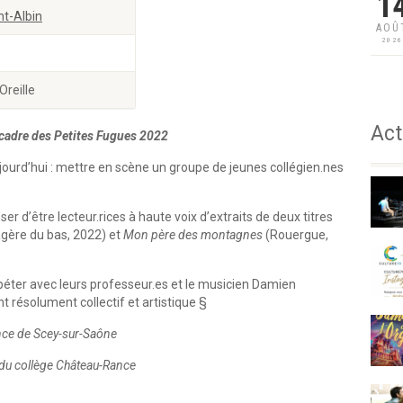
1
nt-Albin
AOÛ
202
Oreille
Act
 cadre des Petites Fugues 2022
jourd’hui : mettre en scène un groupe de jeunes collégien.nes
oser d’être lecteur.rices à haute voix d’extraits de deux titres
agère du bas, 2022) et
Mon père des montagnes
(Rouergue,
épéter avec leurs professeur.es et le musicien Damien
 résolument collectif et artistique §
ance de Scey-sur-Saône
 du collège Château-Rance