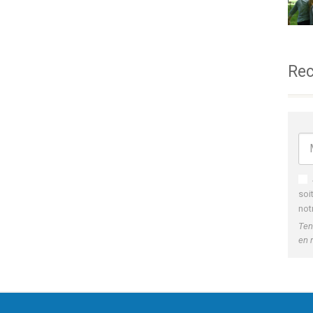
Rec
soi
not
Ten
en 