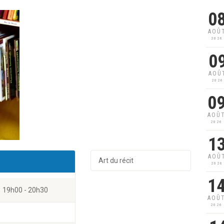
0
AOÛ
2026
0
AOÛ
2026
0
AOÛ
2026
1
AOÛ
Art du récit
2026
1
19h00 - 20h30
AOÛ
2026