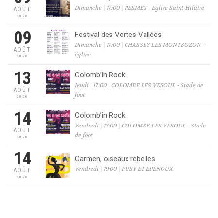
Dimanche | 17:00 | PESMES - Eglise Saint-Hilaire
AOÛT
2026
09
Festival des Vertes Vallées
Dimanche | 17:00 | CHASSEY LES MONTBOZON -
AOÛT
église
2026
13
Colomb’in Rock
Jeudi | 17:00 | COLOMBE LES VESOUL - Stade de
AOÛT
foot
2026
14
Colomb’in Rock
Vendredi | 17:00 | COLOMBE LES VESOUL - Stade
AOÛT
de foot
2026
14
Carmen, oiseaux rebelles
Vendredi | 19:00 | PUSY ET EPENOUX
AOÛT
2026