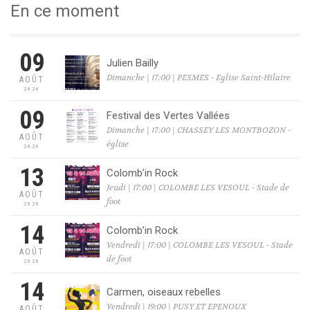
En ce moment
09
Julien Bailly
Dimanche | 17:00 | PESMES - Eglise Saint-Hilaire
AOÛT
2026
09
Festival des Vertes Vallées
Dimanche | 17:00 | CHASSEY LES MONTBOZON -
AOÛT
église
2026
13
Colomb’in Rock
Jeudi | 17:00 | COLOMBE LES VESOUL - Stade de
AOÛT
foot
2026
14
Colomb’in Rock
Vendredi | 17:00 | COLOMBE LES VESOUL - Stade
AOÛT
de foot
2026
14
Carmen, oiseaux rebelles
Vendredi | 19:00 | PUSY ET EPENOUX
AOÛT