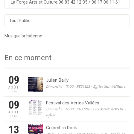
La Forge Arts et Culture 06 83 42 12 35 / 06 17 06 11 61
Tout Public
Musique brésilienne
En ce moment
09
Julien Bailly
Dimanche | 17:00 | PESMES - Eglise Saint-Hilaire
AOÛT
2026
09
Festival des Vertes Vallées
Dimanche | 17:00 | CHASSEY LES MONTBOZON -
AOÛT
église
2026
13
Colomb’in Rock