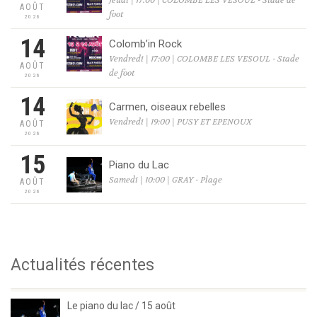
Jeudi | 17:00 | COLOMBE LES VESOUL - Stade de
AOÛT
foot
2026
14
Colomb’in Rock
Vendredi | 17:00 | COLOMBE LES VESOUL - Stade
AOÛT
de foot
2026
14
Carmen, oiseaux rebelles
Vendredi | 19:00 | PUSY ET EPENOUX
AOÛT
2026
15
Piano du Lac
Samedi | 10:00 | GRAY - Plage
AOÛT
2026
Actualités récentes
Le piano du lac / 15 août