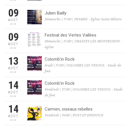
2026
09
Julien Bailly
Dimanche | 17:00 | PESMES - Eglise Saint-Hilaire
AOÛT
2026
09
Festival des Vertes Vallées
Dimanche | 17:00 | CHASSEY LES MONTBOZON -
AOÛT
église
2026
13
Colomb’in Rock
Jeudi | 17:00 | COLOMBE LES VESOUL - Stade de
AOÛT
foot
2026
14
Colomb’in Rock
Vendredi | 17:00 | COLOMBE LES VESOUL - Stade
AOÛT
de foot
2026
14
Carmen, oiseaux rebelles
Vendredi | 19:00 | PUSY ET EPENOUX
AOÛT
2026