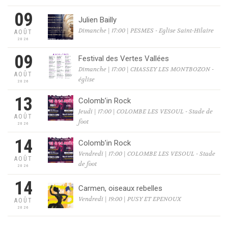
09
Julien Bailly
Dimanche | 17:00 | PESMES - Eglise Saint-Hilaire
AOÛT
2026
09
Festival des Vertes Vallées
Dimanche | 17:00 | CHASSEY LES MONTBOZON -
AOÛT
église
2026
13
Colomb’in Rock
Jeudi | 17:00 | COLOMBE LES VESOUL - Stade de
AOÛT
foot
2026
14
Colomb’in Rock
Vendredi | 17:00 | COLOMBE LES VESOUL - Stade
AOÛT
de foot
2026
14
Carmen, oiseaux rebelles
Vendredi | 19:00 | PUSY ET EPENOUX
AOÛT
2026