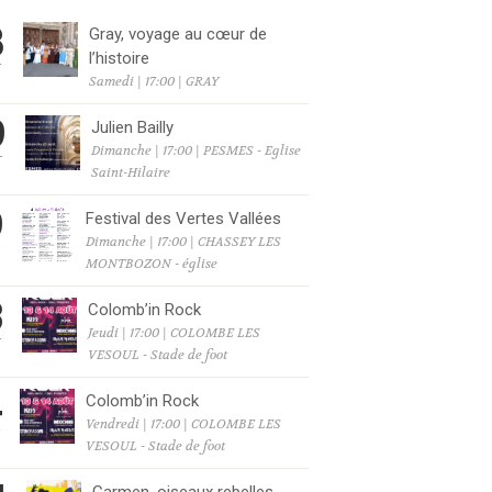
8
Gray, voyage au cœur de
l’histoire
T
Samedi | 17:00 | GRAY
9
Julien Bailly
Dimanche | 17:00 | PESMES - Eglise
T
Saint-Hilaire
9
Festival des Vertes Vallées
Dimanche | 17:00 | CHASSEY LES
T
MONTBOZON - église
3
Colomb’in Rock
Jeudi | 17:00 | COLOMBE LES
T
VESOUL - Stade de foot
4
Colomb’in Rock
Vendredi | 17:00 | COLOMBE LES
T
VESOUL - Stade de foot