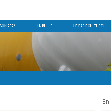
ISON 2026
LA BULLE
LE PACK CULTUREL
gée au bénéfice des haut-saônois depuis 1983.
En