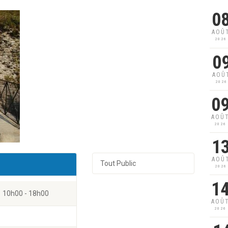
0
AOÛ
2026
0
AOÛ
2026
0
AOÛ
2026
1
AOÛ
Tout Public
2026
1
10h00 - 18h00
AOÛ
2026