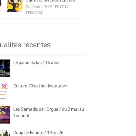
4
Carmen, oiseaux rebelles
Vendredi | 19:00 | PUSY ET
T
EPENOUX
6
ualités récentes
Le piano du lac / 15 août
Culture 70 est sur Instagram !
Les Samedis de l’Orgue / du 2 mai au
1er août
Coup de Foudre / 19 au 26