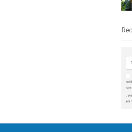
Rec
soi
not
Ten
en 