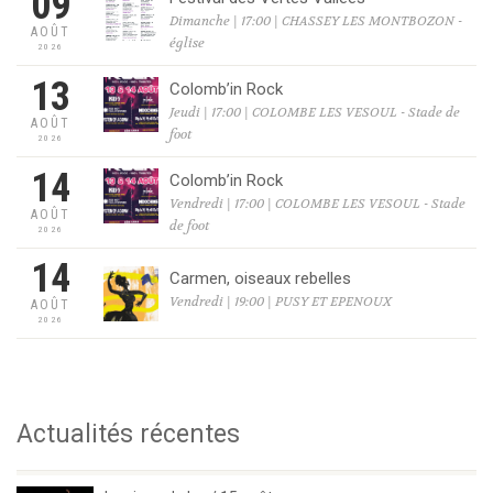
09
Dimanche | 17:00 | CHASSEY LES MONTBOZON -
AOÛT
église
2026
13
Colomb’in Rock
Jeudi | 17:00 | COLOMBE LES VESOUL - Stade de
AOÛT
foot
2026
14
Colomb’in Rock
Vendredi | 17:00 | COLOMBE LES VESOUL - Stade
AOÛT
de foot
2026
14
Carmen, oiseaux rebelles
Vendredi | 19:00 | PUSY ET EPENOUX
AOÛT
2026
Actualités récentes