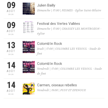
09
Julien Bailly
Dimanche | 17:00 | PESMES - Eglise Saint-Hilaire
AOÛT
2026
09
Festival des Vertes Vallées
Dimanche | 17:00 | CHASSEY LES MONTBOZON -
AOÛT
église
2026
13
Colomb’in Rock
Jeudi | 17:00 | COLOMBE LES VESOUL - Stade de
AOÛT
foot
2026
14
Colomb’in Rock
Vendredi | 17:00 | COLOMBE LES VESOUL - Stade
AOÛT
de foot
2026
14
Carmen, oiseaux rebelles
Vendredi | 19:00 | PUSY ET EPENOUX
AOÛT
2026