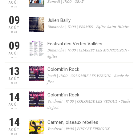
Samedi | 17:00 | GRAY
AOÛT
2026
09
Julien Bailly
Dimanche | 17:00 | PESMES - Eglise Saint-Hilaire
AOÛT
2026
09
Festival des Vertes Vallées
Dimanche | 17:00 | CHASSEY LES MONTBOZON -
AOÛT
église
2026
13
Colomb’in Rock
Jeudi | 17:00 | COLOMBE LES VESOUL - Stade de
AOÛT
foot
2026
14
Colomb’in Rock
Vendredi | 17:00 | COLOMBE LES VESOUL - Stade
AOÛT
de foot
2026
14
Carmen, oiseaux rebelles
Vendredi | 19:00 | PUSY ET EPENOUX
AOÛT
2026