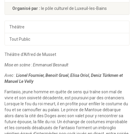
Organisé par :
le pôle culturel de Luxeuil-les-Bains
Théâtre
Tout Public
Théâtre d’Alfred de Musset
Mise en scène :
Emmanuel Besnault
Avec
:
Lionel Fournier, Benoit Gruel, Elisa Oriol, Deniz Türkmen et
Manuel Le Velly
Fantasio, jeune homme en quête de sens qui traîne son mal de
vivre et son oisiveté décadente, est poursuivi par des créanciers.
Lorsque le fou du roi meurt, il en profite pour enfiler le costume du
fou et se camoufler au palais. Le prince de Mantoue débarque
alors dans la cité des Doges avec son valet pour y rencontrer sa
future épouse, la fille du roi. Un échange de costumes improbable
et les conseils désabusés de Fantasio forment un imbroglio
vénitien égayé d’intermèdes pop-rock joués en direct, entre soirée