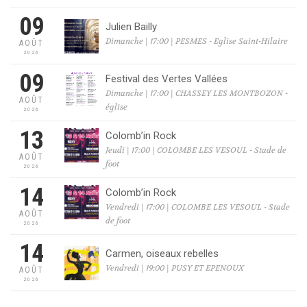
09
Julien Bailly
Dimanche | 17:00 | PESMES - Eglise Saint-Hilaire
AOÛT
2026
09
Festival des Vertes Vallées
Dimanche | 17:00 | CHASSEY LES MONTBOZON -
AOÛT
église
2026
13
Colomb’in Rock
Jeudi | 17:00 | COLOMBE LES VESOUL - Stade de
AOÛT
foot
2026
14
Colomb’in Rock
Vendredi | 17:00 | COLOMBE LES VESOUL - Stade
AOÛT
de foot
2026
14
Carmen, oiseaux rebelles
Vendredi | 19:00 | PUSY ET EPENOUX
AOÛT
2026