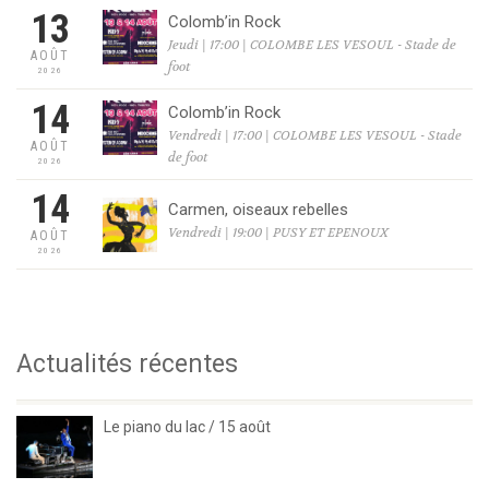
13
Colomb’in Rock
Jeudi | 17:00 | COLOMBE LES VESOUL - Stade de
AOÛT
foot
2026
14
Colomb’in Rock
Vendredi | 17:00 | COLOMBE LES VESOUL - Stade
AOÛT
de foot
2026
14
Carmen, oiseaux rebelles
Vendredi | 19:00 | PUSY ET EPENOUX
AOÛT
2026
Actualités récentes
Le piano du lac / 15 août