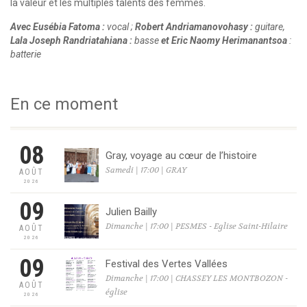
la valeur et les multiples talents des femmes.
Avec Eusébia Fatoma :
vocal ;
Robert Andriamanovohasy :
guitare,
Lala Joseph Randriatahiana :
basse
et Eric Naomy Herimanantsoa
:
batterie
En ce moment
08
Gray, voyage au cœur de l’histoire
Samedi | 17:00 | GRAY
AOÛT
2026
09
Julien Bailly
Dimanche | 17:00 | PESMES - Eglise Saint-Hilaire
AOÛT
2026
09
Festival des Vertes Vallées
Dimanche | 17:00 | CHASSEY LES MONTBOZON -
AOÛT
église
2026