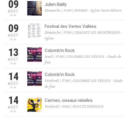
09
Julien Bailly
Dimanche | 17:00 | PESMES - Eglise Saint-Hilaire
AOÛT
2026
09
Festival des Vertes Vallées
Dimanche | 17:00 | CHASSEY LES MONTBOZON -
AOÛT
église
2026
13
Colomb’in Rock
Jeudi | 17:00 | COLOMBE LES VESOUL - Stade de
AOÛT
foot
2026
14
Colomb’in Rock
Vendredi | 17:00 | COLOMBE LES VESOUL - Stade
AOÛT
de foot
2026
14
Carmen, oiseaux rebelles
Vendredi | 19:00 | PUSY ET EPENOUX
AOÛT
2026