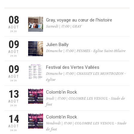
08
Gray, voyage au cœur de l’histoire
Samedi | 17:00 | GRAY
AOÛT
2026
09
Julien Bailly
Dimanche | 17:00 | PESMES - Eglise Saint-Hilaire
AOÛT
2026
09
Festival des Vertes Vallées
Dimanche | 17:00 | CHASSEY LES MONTBOZON -
AOÛT
église
2026
13
Colomb’in Rock
Jeudi | 17:00 | COLOMBE LES VESOUL - Stade de
AOÛT
foot
2026
14
Colomb’in Rock
Vendredi | 17:00 | COLOMBE LES VESOUL - Stade
AOÛT
de foot
2026