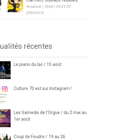
4
Carmen, oiseaux rebelles
Vendredi | 19:00 | PUSY ET
T
EPENOUX
6
ualités récentes
Le piano du lac / 15 août
Culture 70 est sur Instagram !
Les Samedis de l’Orgue / du 2 mai au
1er août
Coup de Foudre / 19 au 26