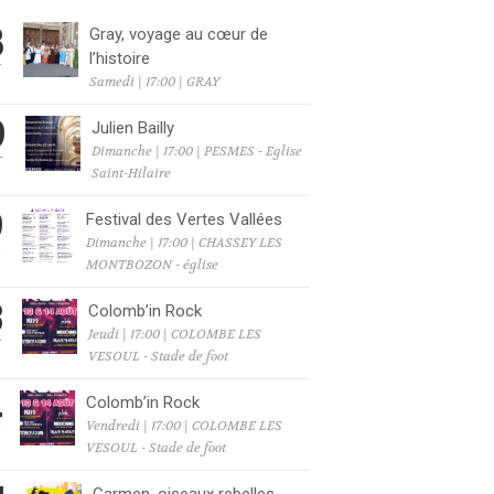
8
Gray, voyage au cœur de
l’histoire
T
Samedi | 17:00 | GRAY
9
Julien Bailly
Dimanche | 17:00 | PESMES - Eglise
T
Saint-Hilaire
9
Festival des Vertes Vallées
Dimanche | 17:00 | CHASSEY LES
T
MONTBOZON - église
3
Colomb’in Rock
Jeudi | 17:00 | COLOMBE LES
T
VESOUL - Stade de foot
4
Colomb’in Rock
Vendredi | 17:00 | COLOMBE LES
T
VESOUL - Stade de foot