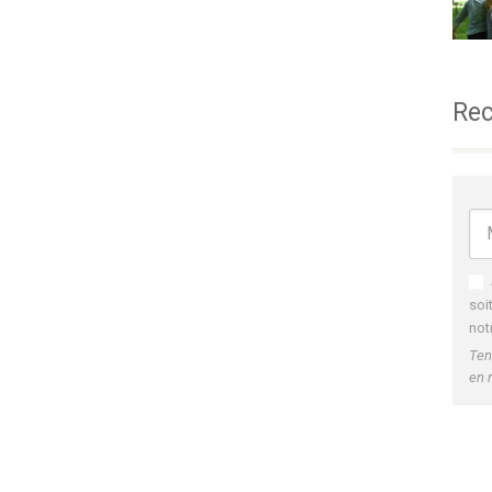
Rec
soi
not
Ten
en 