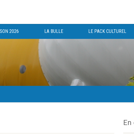
ISON 2026
LA BULLE
LE PACK CULTUREL
gée au bénéfice des haut-saônois depuis 1983.
En