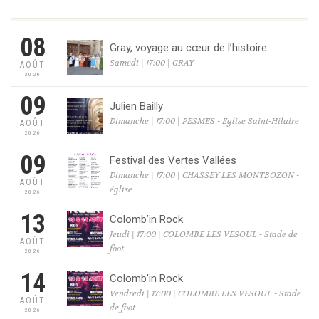
08
Gray, voyage au cœur de l’histoire
Samedi | 17:00 | GRAY
AOÛT
2026
09
Julien Bailly
Dimanche | 17:00 | PESMES - Eglise Saint-Hilaire
AOÛT
2026
09
Festival des Vertes Vallées
Dimanche | 17:00 | CHASSEY LES MONTBOZON -
AOÛT
église
2026
13
Colomb’in Rock
Jeudi | 17:00 | COLOMBE LES VESOUL - Stade de
AOÛT
foot
2026
14
Colomb’in Rock
Vendredi | 17:00 | COLOMBE LES VESOUL - Stade
AOÛT
de foot
2026