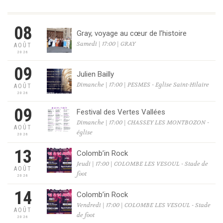
08
Gray, voyage au cœur de l’histoire
Samedi | 17:00 | GRAY
AOÛT
2026
09
Julien Bailly
Dimanche | 17:00 | PESMES - Eglise Saint-Hilaire
AOÛT
2026
09
Festival des Vertes Vallées
Dimanche | 17:00 | CHASSEY LES MONTBOZON -
AOÛT
église
2026
13
Colomb’in Rock
Jeudi | 17:00 | COLOMBE LES VESOUL - Stade de
AOÛT
foot
2026
14
Colomb’in Rock
Vendredi | 17:00 | COLOMBE LES VESOUL - Stade
AOÛT
de foot
2026