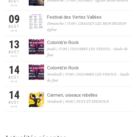
Dimanche | 17:00 | PESMES - Eglise Saint-Hilaire
AOÛT
2026
09
Festival des Vertes Vallées
Dimanche | 17:00 | CHASSEY LES MONTBOZON -
AOÛT
église
2026
13
Colomb’in Rock
Jeudi | 17:00 | COLOMBE LES VESOUL - Stade de
AOÛT
foot
2026
14
Colomb’in Rock
Vendredi | 17:00 | COLOMBE LES VESOUL - Stade
AOÛT
de foot
2026
14
Carmen, oiseaux rebelles
Vendredi | 19:00 | PUSY ET EPENOUX
AOÛT
2026