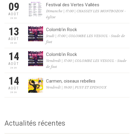
09
Festival des Vertes Vallées
Dimanche | 17:00 | CHASSEY LES MONTBOZON -
AOÛT
église
2026
13
Colomb’in Rock
Jeudi | 17:00 | COLOMBE LES VESOUL - Stade de
AOÛT
foot
2026
14
Colomb’in Rock
Vendredi | 17:00 | COLOMBE LES VESOUL - Stade
AOÛT
de foot
2026
14
Carmen, oiseaux rebelles
Vendredi | 19:00 | PUSY ET EPENOUX
AOÛT
2026
Actualités récentes